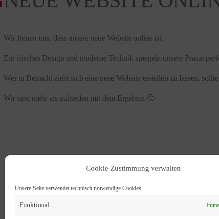
NEUE WEBSITE ONLI
Wir freuen uns, dass unsere neue Website online ist.
Ein frisches Design und moderne Technik spiegeln unsere Praxis perf
Wer in Betracht zieht sich eine neue Website erstellen zu lassen, sollt
Wir sind mehr als zufrieden mit dem Ergebnis 🙂
Cookie-Zustimmung verwalten
Unsere Seite verwendet technisch notwendige Cookies.
Funktional
Immer