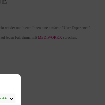
NE
ekt wieder und bieten Ihnen eine einfache "User Experience".
e auf jeden Fall einmal mit
MEDIWORKX
sprechen.
 aktiv